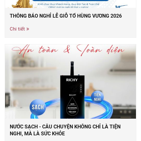
THÔNG BÁO NGHỈ LỄ GIỖ TỔ HÙNG VƯƠNG 2026
Chi tiết
NƯỚC SẠCH - CÂU CHUYỆN KHÔNG CHỈ LÀ TIỆN
NGHI, MÀ LÀ SỨC KHỎE