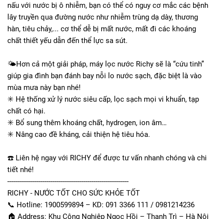
nấu với nước bị ô nhiễm, bạn có thể có nguy cơ mắc các bệnh
lây truyền qua đường nước như nhiễm trùng dạ dày, thương
hàn, tiêu chảy,... cơ thể dễ bị mất nước, mất đi các khoáng
chất thiết yếu dẫn đến thể lực sa sút.
🌤️Hơn cả một giải pháp, máy lọc nước Richy sẽ là “cứu tinh”
giúp gia đình bạn đánh bay nỗi lo nước sạch, đặc biệt là vào
mùa mưa này bạn nhé!
✳️ Hệ thống xử lý nước siêu cấp, lọc sạch mọi vi khuẩn, tạp
chất có hại.
✳️ Bổ sung thêm khoáng chất, hydrogen, ion âm…
✳️ Nâng cao đề kháng, cải thiện hệ tiêu hóa.
☎️ Liên hệ ngay với RICHY để được tư vấn nhanh chóng và chi
tiết nhé!
--------------------------------------------------------------
RICHY - NƯỚC TỐT CHO SỨC KHỎE TỐT
📞 Hotline: 1900599894 – KD: 091 3366 111 / 0981214236
🏠 Address: Khu Công Nghiệp Ngọc Hồi – Thanh Trì – Hà Nội