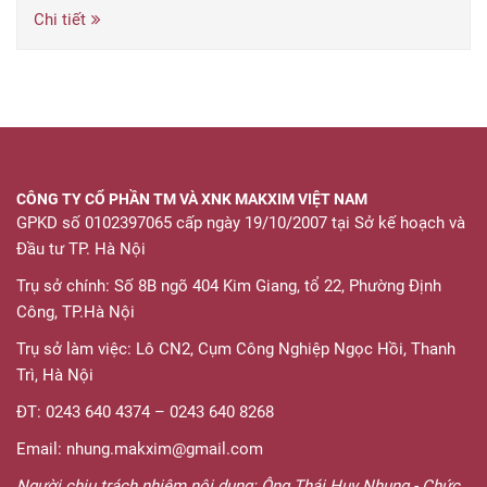
Chi tiết
CÔNG TY CỔ PHẦN TM VÀ XNK MAKXIM VIỆT NAM
GPKD số 0102397065 cấp ngày 19/10/2007 tại Sở kế hoạch và
Đầu tư TP. Hà Nội
Trụ sở chính: Số 8B ngõ 404 Kim Giang, tổ 22, Phường Định
Công, TP.Hà Nội
Trụ sở làm việc: Lô CN2, Cụm Công Nghiệp Ngọc Hồi, Thanh
Trì, Hà Nội
ĐT: 0243 640 4374 – 0243 640 8268
Email: nhung.makxim@gmail.com
Người chịu trách nhiệm nội dung: Ông Thái Huy Nhung - Chức