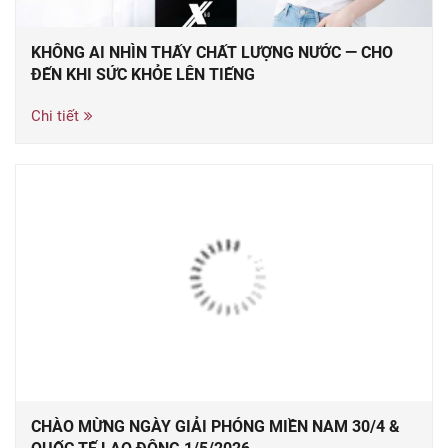
KHÔNG AI NHÌN THẤY CHẤT LƯỢNG NƯỚC — CHO
ĐẾN KHI SỨC KHỎE LÊN TIẾNG
Chi tiết
CHÀO MỪNG NGÀY GIẢI PHÓNG MIỀN NAM 30/4 &