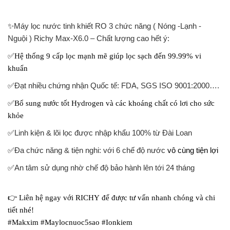
✨
Máy lọc nước tinh khiết RO 3 chức năng ( Nóng -Lạnh -
Nguội ) Richy Max-X6.0 – Chất lượng cao hết ý:
✅
Hệ thống 9 cấp lọc mạnh mẽ giúp lọc sạch đến 99.99% vi
khuẩn
✅
Đạt nhiều chứng nhận Quốc tế: FDA, SGS ISO 9001:2000….
✅
Bổ sung nước tốt Hydrogen và các khoáng chất có lơi cho sức
khỏe
✅
Linh kiện & lõi lọc được nhập khẩu 100% từ Đài Loan
✅
Đa chức năng & tiện nghi: với 6 chế độ nước
vô cùng tiện lợi
✅
An tâm sử dụng nhờ chế độ bảo hành lên tới 24 tháng
👉
Liên hệ ngay với RICHY để được tư vấn nhanh chóng và chi
tiết nhé!
#Makxim #Maylocnuoc5sao #Ionkiem