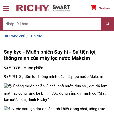
Giỏ hàng
Trang chủ
Tin tức
Say bye - Muộn phiền Say hi - Sự tiện lợi,
thông minh của máy lọc nước Makxim
𝐒𝐀𝐘 𝐁𝐘𝐄 - Muộn phiền
𝐒𝐀𝐘 𝐇𝐈- Sự tiện lợi, thông minh của máy lọc nước Makxim
Chẳng muộn phiền vì phải chờ nước đun sôi, đợi đá làm
mát hay còng lưng bê bình nước đóng sẵn; khi mình có “𝐌á𝐲
𝐥ọ𝐜 𝐧ướ𝐜 𝐧ó𝐧𝐠 𝐥ạ𝐧𝐡
Richy”
Nước sau lọc đạt chuẩn tinh khiết đóng chai, uống trực