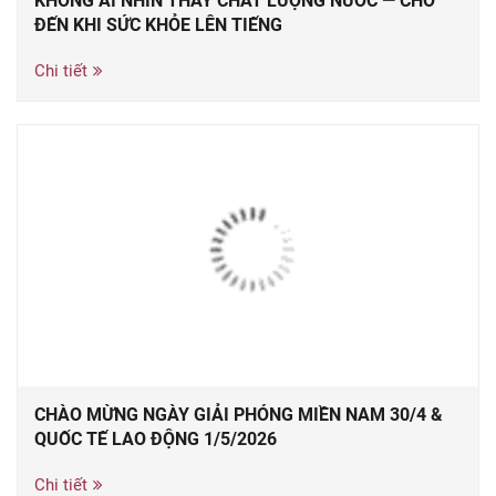
KHÔNG AI NHÌN THẤY CHẤT LƯỢNG NƯỚC — CHO
ĐẾN KHI SỨC KHỎE LÊN TIẾNG
Chi tiết
CHÀO MỪNG NGÀY GIẢI PHÓNG MIỀN NAM 30/4 &
QUỐC TẾ LAO ĐỘNG 1/5/2026
Chi tiết