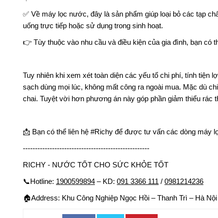
✅
Về máy lọc nước, đây là sản phẩm giúp loại bỏ các tạp chấ
uống trực tiếp hoặc sử dụng trong sinh hoạt.
👉
Tùy thuộc vào nhu cầu và điều kiện của gia đình, bạn có t
Tuy nhiên khi xem xét toàn diện các yếu tố chi phí, tính tiệ
sạch dùng mọi lúc, không mất công ra ngoài mua. Mặc dù chi 
chai. Tuyệt vời hơn phương án này góp phần giảm thiểu rác t
📩
Bạn có thể liên hệ #Richy để được tư vấn các dòng máy l
----------------------------------------------------
RICHY - NƯỚC TỐT CHO SỨC KHỎE TỐT
📞
Hotline:
1900599894
– KD:
091 3366 111
/
0981214236
🏠
Address: Khu Công Nghiệp Ngọc Hồi – Thanh Trì – Hà Nội