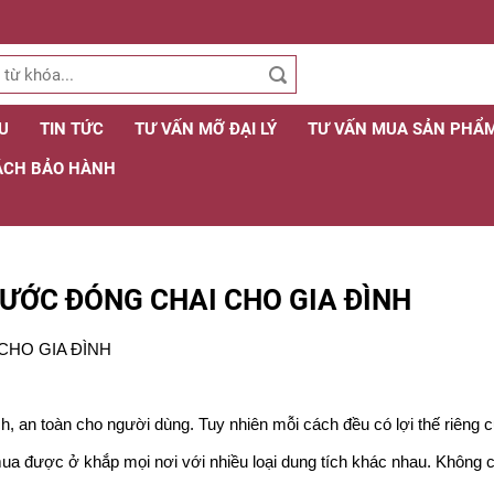
ỆU
TIN TỨC
TƯ VẤN MỠ ĐẠI LÝ
TƯ VẤN MUA SẢN PHẨ
ÁCH BẢO HÀNH
ƯỚC ĐÓNG CHAI CHO GIA ĐÌNH
HO GIA ĐÌNH
an toàn cho người dùng. Tuy nhiên mỗi cách đều có lợi thế riêng 
a được ở khắp mọi nơi với nhiều loại dung tích khác nhau. Không cần