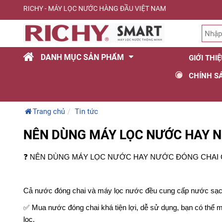
RICHY - MÁY LỌC NƯỚC HÀNG ĐẦU VIỆT NAM
DANH MỤC SẢN PHẨM
GIỚI THI
CHÍNH S
Trang chủ
Tin tức
NÊN DÙNG MÁY LỌC NƯỚC HAY N
❓
NÊN DÙNG MÁY LỌC NƯỚC HAY NƯỚC ĐÓNG CHAI C
Cả nước đóng chai và máy lọc nước đều cung cấp nước sạch, 
✅
Mua nước đóng chai khá tiện lợi, dễ sử dụng, bạn có thể mu
lọc.