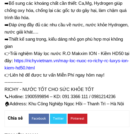
➡️
Bổ sung các khoáng chất cần thiết: Ca,Mg, Hydrogen giúp
chống oxy hóa, chống lại các gốc tự do gây hại, làm chậm quá
trình lão hóa.
➡️
Đáp ứng đầy đủ các nhu cầu về nước, nước khỏe Hydrogen,
nước giải khát….
➡️
Thiết kế sang trọng, kiểu dáng nhỏ gọn phù hợp mọi không
gian
👉
Trải nghiệm Máy lọc nước R.O Makxim ION - Kiềm HD50 tại
đây:
https://richyvietnam.vn/may-loc-nuoc-ro-richy-rc-luxys-ion-
kiem-hd50.html
👉
Liên hệ để được tư vấn Miễn Phí ngay hôm nay!
------------
RICHY - NƯỚC TỐT CHO SỨC KHỎE TỐT
📞
Hotline: 1900599894 – KD: 091 3366 111 / 0981214236
🏠
Address: Khu Công Nghiệp Ngọc Hồi – Thanh Trì – Hà Nội
Chia sẻ
Facebook
Twitter
Pinterest