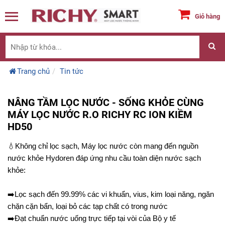
Giỏ hàng
Trang chủ
Tin tức
NÂNG TẦM LỌC NƯỚC - SỐNG KHỎE CÙNG
MÁY LỌC NƯỚC R.O RICHY RC ION KIỀM
HD50
💧
Không chỉ lọc sạch, Máy lọc nước còn mang đến nguồn
nước khỏe Hydoren đáp ứng nhu cầu toàn diện nước sạch
khỏe:
➡️
Lọc sạch đến 99.99% các vi khuẩn, vius, kim loại năng, ngăn
chặn cặn bẩn, loại bỏ các tạp chất có trong nước
➡️
Đạt chuẩn nước uống trực tiếp tại vòi của Bộ y tế