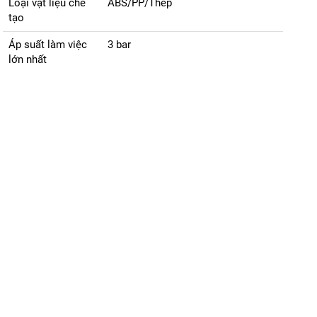
Loại vật liệu chế
ABS/PP/Thép
tạo
Áp suất làm việc
3 bar
lớn nhất