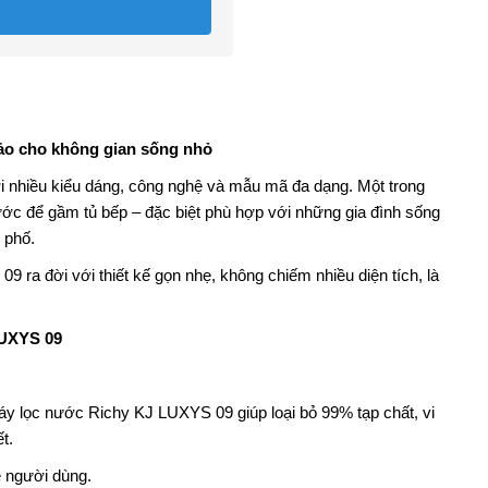
ảo cho không gian sống nhỏ
 nhiều kiểu dáng, công nghệ và mẫu mã đa dạng. Một trong
ớc để gầm tủ bếp – đặc biệt phù hợp với những gia đình sống
 phố.
ra đời với thiết kế gọn nhẹ, không chiếm nhiều diện tích, là
LUXYS 09
máy lọc nước Richy KJ LUXYS 09 giúp loại bỏ 99% tạp chất, vi
t.
e người dùng.