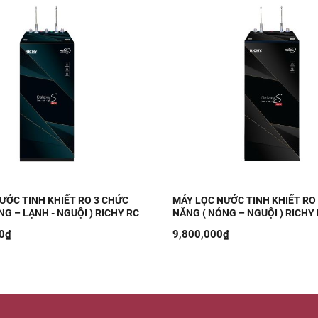
ƯỚC TINH KHIẾT RO 3 CHỨC
MÁY LỌC NƯỚC TINH KHIẾT RO
G – LẠNH - NGUỘI ) RICHY RC
NĂNG ( NÓNG – NGUỘI ) RICHY
ECO NL
S-ECO NN
0₫
9,800,000₫