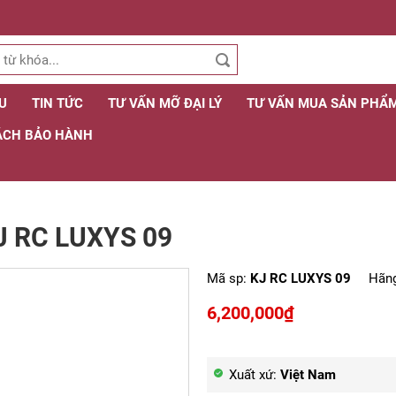
ỆU
TIN TỨC
TƯ VẤN MỠ ĐẠI LÝ
TƯ VẤN MUA SẢN PHẨ
ÁCH BẢO HÀNH
J RC LUXYS 09
Mã sp:
KJ RC LUXYS 09
Hãng
6,200,000₫
Xuất xứ:
Việt Nam