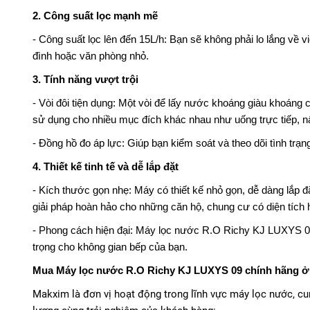
2. Công suất lọc mạnh mẽ
- Công suất lọc lên đến 15L/h: Bạn sẽ không phải lo lắng về
đình hoặc văn phòng nhỏ.
3. Tính năng vượt trội
- Vòi đôi tiện dụng: Một vòi để lấy nước khoáng giàu khoáng c
sử dụng cho nhiều mục đích khác nhau như uống trực tiếp, nấu
- Đồng hồ đo áp lực: Giúp bạn kiểm soát và theo dõi tình tr
4. Thiết kế tinh tế và dễ lắp đặt
- Kích thước gọn nhẹ: Máy có thiết kế nhỏ gọn, dễ dàng lắp 
giải pháp hoàn hảo cho những căn hộ, chung cư có diện tích 
- Phong cách hiện đại: Máy lọc nước R.O Richy KJ LUXYS 
trọng cho không gian bếp của bạn.
Mua Máy lọc nước R.O Richy KJ LUXYS 09 chính hãng ở
Makxim là đơn vị hoạt động trong lĩnh vực máy lọc nước, cu