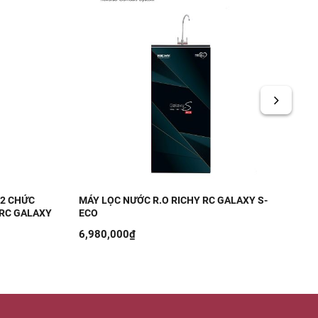
 2 CHỨC
MÁY LỌC NƯỚC R.O RICHY RC GALAXY S-
MÁ
 RC GALAXY
ECO
(N
6,980,000₫
7,