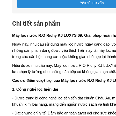
Yêu cầu tư vấn
Chi tiết sản phẩm
Máy lọc nước R.O Richy KJ LUXYS 09: Giải pháp hoàn h
Ngày nay, nhu cầu sử dụng máy lọc nước ngày càng cao, với
những sản phẩm đang được yêu thích hiện nay là máy lọc nư
trong các căn hộ chung cư hoặc không gian nhỏ hẹp tại thành
Hiểu được nhu cầu này, Máy lọc nước R.O Richy KJ LUXYS 09 
lựa chọn lý tưởng cho những căn bếp có không gian hạn chế.
Các ưu điểm vượt trội của Máy lọc nước R.O Richy KJ 
1. Công nghệ lọc hiện đại
- Được trang bị công nghệ lọc tiên tiến đạt chuẩn Châu Âu, 
khuẩn, kim loại nặng, mang đến nguồn nước sạch và tinh khiế
- Đạt chứng chỉ y tế: Đảm bảo an toàn tuyệt đối cho sức khỏ