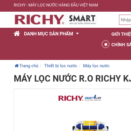
RICHY - MÁY LỌC NƯỚC HÀNG ĐẦU VIỆT NAM
DANH MỤC SẢN PHẨM
GIỚI THI
CHÍNH S
Trang chủ
Thiết bị lọc nước
Máy lọc nước
MÁY LỌC NƯỚC R.O RICHY K