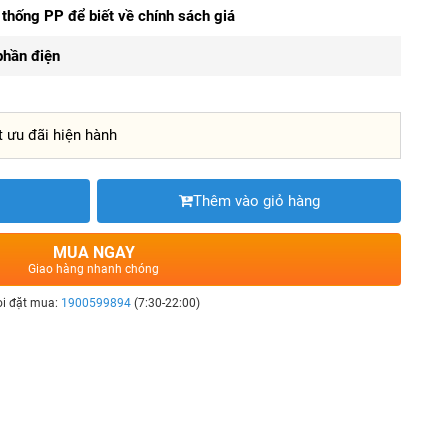
thống PP để biết về chính sách giá
phần điện
t ưu đãi hiện hành
Thêm vào giỏ hàng
MUA NGAY
Giao hàng nhanh chóng
i đặt mua:
1900599894
(7:30-22:00)