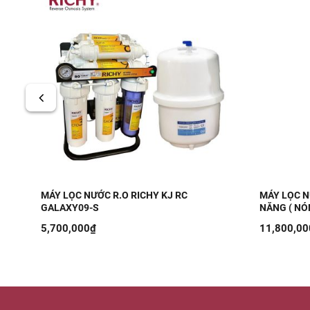
MÁY LỌC NƯỚC R.O RICHY KJ RC
MÁY LỌC N
RC
GALAXY09-S
NĂNG ( NÓN
GALAXY S-
5,700,000₫
11,800,00