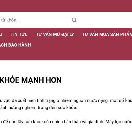
ỆU
TIN TỨC
TƯ VẤN MỠ ĐẠI LÝ
TƯ VẤN MUA SẢN PHẨ
ÁCH BẢO HÀNH
G KHỎE MẠNH HƠN
khu vực đã xuất hiện tình trạng ô nhiễm nguồn nước nặng. một số 
ây ảnh hưởng nghiêm trọng đến sức khỏe.
áp để cứu lấy sức khỏe của chính bản thân và gia đình. Máy lọc nướ