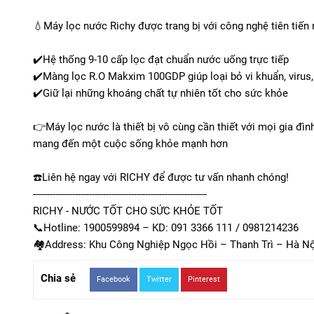
💧Máy lọc nước Richy được trang bị với công nghệ tiên tiến
✔️Hệ thống 9-10 cấp lọc đạt chuẩn nước uống trực tiếp
✔️Màng lọc R.O Makxim 100GDP giúp loại bỏ vi khuẩn, virus,
✔️Giữ lại những khoáng chất tự nhiên tốt cho sức khỏe
👉Máy lọc nước là thiết bị vô cùng cần thiết với mọi gia đ
mang đến một cuộc sống khỏe mạnh hơn
☎️Liên hệ ngay với RICHY để được tư vấn nhanh chóng!
--------------------------------------------------------------
RICHY - NƯỚC TỐT CHO SỨC KHỎE TỐT
📞Hotline: 1900599894 – KD: 091 3366 111 / 0981214236
🏘Address: Khu Công Nghiệp Ngọc Hồi – Thanh Trì – Hà Nộ
Chia sẻ
Facebook
Twitter
Pinterest