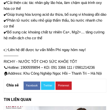
✔️
Cải thiện các tác nhân gây lão hóa, làm chậm quá trình oxy 
hóa cơ thể
✔️
Giúp trung hòa lượng acid dư thừa, bổ sung vi khoáng dồi dào
✔️
Phân tử nước siêu nhỏ giúp thẩm thấu, bù nước nhanh cho 
cơ thể
✔️
Bổ sung các khoáng chất tự nhiên Ca+, Mg2+… tăng cường 
hệ miễn dịch cho cơ thể
👉
Liên hệ để được tư vấn Miễn Phí ngay hôm nay!
------------
RICHY - NƯỚC TỐT CHO SỨC KHỎE TỐT
📞
Hotline: 1900599894 – KD: 091 3366 111 / 0981214236
🏠
Address: Khu Công Nghiệp Ngọc Hồi – Thanh Trì – Hà Nội
Chia sẻ
Facebook
Twitter
Pinterest
TIN LIÊN QUAN