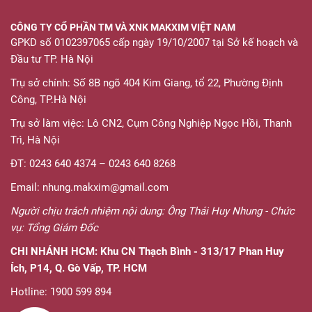
CÔNG TY CỔ PHẦN TM VÀ XNK MAKXIM VIỆT NAM
GPKD số 0102397065 cấp ngày 19/10/2007 tại Sở kế hoạch và
Đầu tư TP. Hà Nội
Trụ sở chính: Số 8B ngõ 404 Kim Giang, tổ 22, Phường Định
Công, TP.Hà Nội
Trụ sở làm việc: Lô CN2, Cụm Công Nghiệp Ngọc Hồi, Thanh
Trì, Hà Nội
ĐT: 0243 640 4374 – 0243 640 8268
Email: nhung.makxim@gmail.com
Người chịu trách nhiệm nội dung: Ông Thái Huy Nhung - Chức
vụ: Tổng Giám Đốc
CHI NHÁNH HCM:
Khu CN Thạch Bình - 313/17 Phan Huy
Ích, P14, Q. Gò Vấp, TP. HCM
Hotline: 1900 599 894