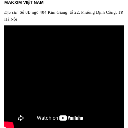
MAKXIM VIỆT NAM
Địa chỉ
: Số 8B ngõ 404 Kim Giang, tổ 22, Phường Định Công, TP.
Hà Nội