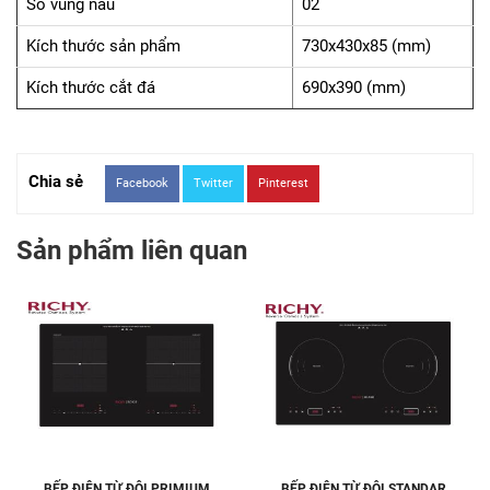
Số vùng nấu
02
Kích thước sản phẩm
730x430x85 (mm)
Kích thước cắt đá
690x390 (mm)
Chia sẻ
Facebook
Twitter
Pinterest
Sản phẩm liên quan
BẾP ĐIỆN TỪ ĐÔI PRIMIUM
BẾP ĐIỆN TỪ ĐÔI STANDAR